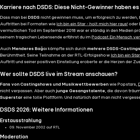
Karriere nach DSDS: Diese Nicht-Gewinner haben es
Dass man bei
DSDS
nicht gewinnen muss, um erfolgreich zu werden,
Auftritten bei Formaten wie
Ich bin ein Star - holt mich hier raus!
oder B
vermutlichen Tod im September 2018 war er ständig in den Medien präs
seinem tragischen Lebensende erfährst du im
Podcast Ein Mensch ver
Auch
Menderes Bağcı
kämpfte sich durch
mehrere DSDS-Casting
Berühmtheit. Seine Teilnahme an der RTL-Erfolgsshow
Ich bin ein Star
Auftritt und seiner positiven Einstellung eroberte er die Herzen der 
Wer sollte DSDS live im Stream anschauen?
Fans von Castingshows und Musikwettbewerben
wie Popstars,
nicht verpassen. Aber auch
junge Gesangstalente
, die davon träu
Superstar
eine tolle Plattform. Und natürlich darf man nicht vergess
DSDS 2026: Weitere Informationen
Erstausstrahlung
09. November 2002 auf RTL
Moderation