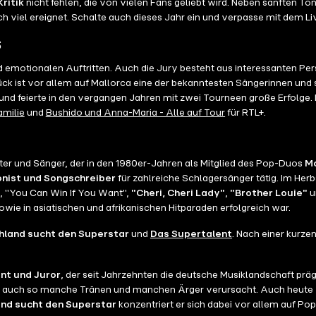
ritik
nicht fehlen, die von vielen Fans geliebt wird. Neben sanften Tö
ch viel ereignet. Schalte auch dieses Jahr ein und verpasse mit dem L
S
 emotionalen Auftritten. Auch die Jury besteht aus interessanten Per
ück ist vor allem auf Mallorca eine der bekanntesten Sängerinnen und
d feierte in den vergangen Jahren mit zwei Tourneen große Erfolge. Er 
amilie
und
Bushido und Anna-Maria - Alle auf Tour
für RTL+.
er und Sänger, der in den 1980er-Jahren als Mitglied des Pop-Duos
Mo
nist und Songschreiber
für zahlreiche Schlagersänger tätig. Im H
Die DSDS Reality
, "You Can Win If You Want",
"Cheri, Cheri Lady"
,
"Brother Louie"
u
WG-Leben der Kandidatinnen und Kandidaten, die ein intensives
ie in asiatischen und afrikanischen Hitparaden erfolgreich war.
Mentoren und Coaches unterstützen sie dabei.
land sucht den Superstar
und
Das Supertalent
. Nach einer kurzen
nt und Juror
, der seit Jahrzehnten die deutsche Musiklandschaft präg
 aber auch so manche Tränen und manchen Ärger verursacht. Auch heute
nd sucht den Superstar
konzentriert er sich dabei vor allem auf Po