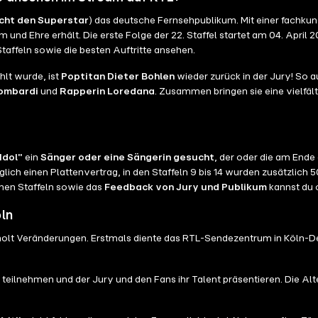
cht den Superstar
) das deutsche Fernsehpublikum. Mit einer fachkun
und Ehre erhält. Die erste Folge der 22. Staffel startet am 04. April
taffeln sowie die besten Auftritte ansehen.
hlt wurde, ist
Poptitan Dieter Bohlen
wieder zurück in der Jury! So 
Lombardi
und
Rapperin Loredana
. Zusammen bringen sie eine vielfäl
Idol"
ein
Sänger oder eine Sängerin gesucht
, der oder die am Ende
glich einen Plattenvertrag, in den Staffeln 9 bis 14 wurden zusätzlich 
lnen Staffeln sowie das
Feedback von Jury und Publikum
kannst du 
ln
rholt Veränderungen. Erstmals diente das RTL-Sendezentrum in Köln-De
teilnehmen und der Jury und den Fans ihr Talent präsentieren. Die A