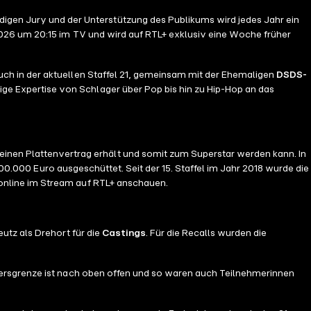
digen Jury und der Unterstützung des Publikums wird jedes Jahr ein
 2026 um 20:15 im TV und wird auf RTL+ exklusiv eine Woche früher
auch in der aktuellen Staffel 21, gemeinsam mit der Ehemaligen
DSDS-
tige Expertise von Schlager über Pop bis hin zu Hip-Hop an das
 einen Plattenvertrag erhält und somit zum Superstar werden kann. In
500.000 Euro ausgeschüttet. Seit der 15. Staffel im Jahr 2018 wurde die
online im Stream auf RTL+ anschauen.
utz als Drehort für die
Castings
. Für die Recalls wurden die
ltersgrenze ist nach oben offen und so waren auch Teilnehmerinnen