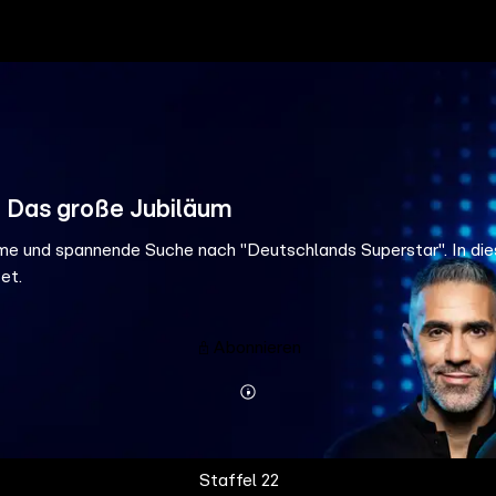
- Das große Jubiläum
me und spannende Suche nach "Deutschlands Superstar". In die
et.
Abonnieren
Mehr
Details
Staffel 22