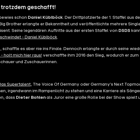
 trotzdem geschafft!
 bewies schon
Daniel Küblböck
. Der Drittplatzierte der 1. Staffel aus
ig Brother erlangte er Bekanntheit und veröffentlichte mehrere Single
ent. Seine legendären Auftritte aus der ersten Staffel von
DSDS
kann
schwindet - Daniel Küblböck
.
s
, schaffte es aber nie ins Finale. Dennoch erlangte er durch seine wie
 - holt mich hier raus!
verschaffte ihm 2016 den Sieg, wodurch er zum
Zuschauer und Zuschauerinnen.
Das Supertalent
, The Voice Of Germany oder Germany's Next Topmodel
men, irgendwann im Rampenlicht zu stehen und eine Karriere als Sänge
en, dass
Dieter Bohlen
als Juror eine große Rolle bei der Show spielt