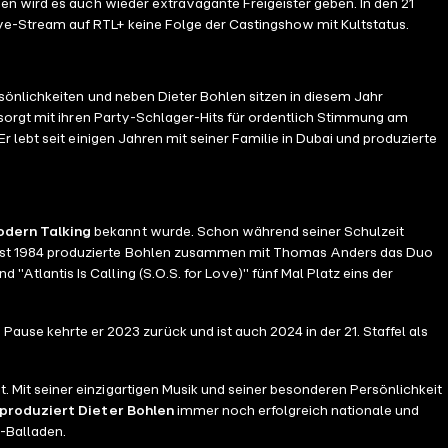
nen wird es auch wieder extravagante Freigeister geben. In den 21
ive-Stream auf RTL+ keine Folge der Castingshow mit Kultstatus.
sönlichkeiten und neben Dieter Bohlen sitzen in diesem Jahr
 sorgt mit ihren Party-Schlager-Hits für ordentlich Stimmung am
lebt seit einigen Jahren mit seiner Familie in Dubai und produzierte
dern Talking
bekannt wurde. Schon während seiner Schulzeit
erbst 1984 produzierte Bohlen zusammen mit Thomas Anders das Duo
nd "Atlantis Is Calling (S.O.S. for Love)" fünf Mal Platz eins der
 Training in Gesang, Tanz und Performance durchlaufen. Bekannt
 Pause kehrte er 2023 zurück und ist auch 2024 in der 21. Staffel als
t. Mit seiner einzigartigen Musik und seiner besonderen Persönlichkeit
produziert Dieter Bohlen
immer noch erfolgreich nationale und
p-Balladen.