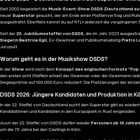
Seit 2002 begeistert die
Musik-Event-Show DSDS
(
Deutschland su
neuer
Superstar
gesucht, der am Ende einen Plattenvertrag und Ruhm 
ausgestrahlt. Ebenfalls kannst du auf RTL+ jederzeit die vergangenen S
Seit der
20. Jubiläumsstaffel von DSDS
, die im Jahr 2023 ausgestra
Siegerin Beatrice Egli
, Ex-Gewinner und Publikumsliebling
Pietro 
Jurypult.
Worum geht es in der Musikshow DSDS?
In der
Show
wird nach dem
Konzept des englischen Formats "Pop 
den ersten acht Staffeln erhielt der Gewinner oder die Gewinnerin ledi
Siegesprämie auf 100.000 Euro reduziert. Die Platzierungen der einze
DSDS 2026: Jüngere Kandidaten und Produktion in Kö
In der 22. Staffel von Deutschland sucht den Superstar gibt es wiede
Kandidatinnen und Kandidaten in den Europapark in Rust eingeladen.
Auch der 22. Staffel von DSDS dürfen wieder
Personen ab 16 Jahren
um die 70 Jahre bei den Castings in Köln.