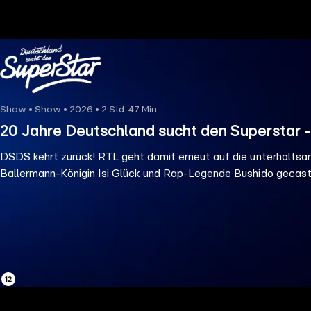
the
h page
 main
nt
the
Show • Show • 2026 • 2 Std. 47 Min.
ibility
20 Jahre Deutschland sucht den Superstar 
ment
DSDS kehrt zurück! RTL geht damit erneut auf die unterhaltsa
Ballermann-Königin Isi Glück und Rap-Legende Bushido gecast