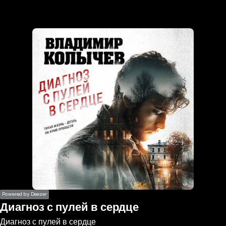
the
h page
 main
nt
the
ibility
ment
Powered by Deezer
Диагноз с пулей в сердце
Диагноз с пулей в сердце