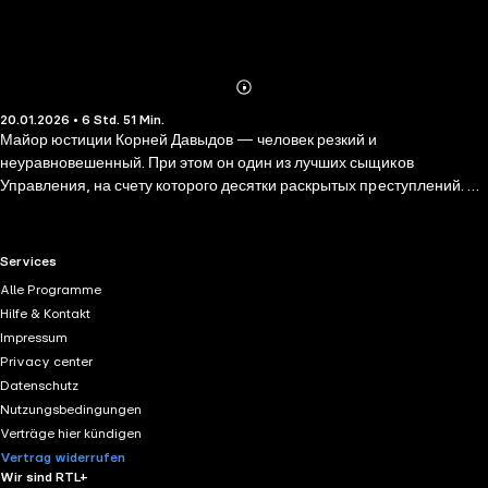
Abonnieren
Mehr
20.01.2026 • 6 Std. 51 Min.
Details
Майор юстиции Корней Давыдов — человек резкий и
неуравновешенный. При этом он один из лучших сыщиков
Управления, на счету которого десятки раскрытых преступлений. Во
время последнего крупного дела от рук маньяка погибла девушка-
стажер. Тогда Давыдов не успел ее спасти, после чего его душевная
болезнь заметно усилилась. Коллеги по-разному относятся к
RTL+ useful links.
Services
чудаку-майору: кто-то сочувствует, а кто-то открыто ненавидит… Ту
Alle Programme
злосчастную ночь Корней провел с известной проституткой. Наутро
Hilfe & Kontakt
рядом с его домом обнаружили застреленным заместителя
Impressum
начальника местного отделения полиции. А в квартире Давыдова
Privacy center
каким-то образом оказалась пустая гильза от пистолета убийцы…
Datenschutz
Nutzungsbedingungen
Verträge hier kündigen
Vertrag widerrufen
Wir sind RTL+