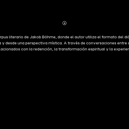
Abonnieren
Mehr
Details
pus literario de Jakob Böhme, donde el autor utiliza el formato del di
ca y desde una perspectiva mística. A través de conversaciones entre
acionados con la redención, la transformación espiritual y la experie
spectro de lectores, desde eruditos hasta personas con un interés ge
oración profunda y variada de su cosmovisión. "Diálogos Místicos" no
lexivo. A través de las conversaciones, Böhme desafía al lector a cuest