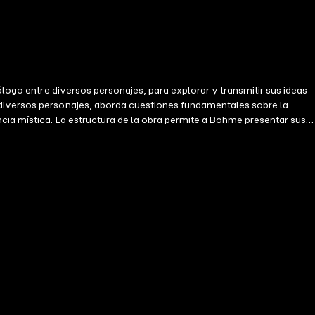
álogo entre diversos personajes, para explorar y transmitir sus ideas
 diversos personajes, aborda cuestiones fundamentales sobre la
ncia mística. La estructura de la obra permite a Böhme presentar sus
neral en la espiritualidad. Cada diálogo ofrece una ventana a un
 solo presenta un intercambio intelectual entre los personajes, sino
ionar sus suposiciones y a profundizar en su comprensión de la vida, el