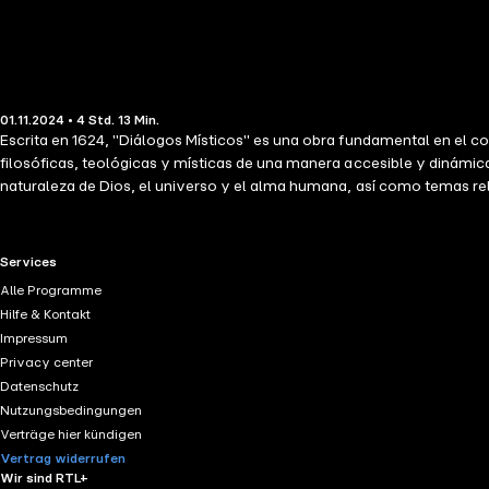
01.11.2024 • 4 Std. 13 Min.
Escrita en 1624, "Diálogos Místicos" es una obra fundamental en el cor
filosóficas, teológicas y místicas de una manera accesible y dinámi
naturaleza de Dios, el universo y el alma humana, así como temas rel
conceptos de una manera que facilite su comprensión para un amplio e
aspecto particular del pensamiento de Böhme, lo que permite una expl
que también invita al lector a participar en un viaje espiritual y ref
RTL+ useful links.
Services
universo y la divinidad.
Alle Programme
Hilfe & Kontakt
Impressum
Privacy center
Datenschutz
Nutzungsbedingungen
Verträge hier kündigen
Vertrag widerrufen
Wir sind RTL+