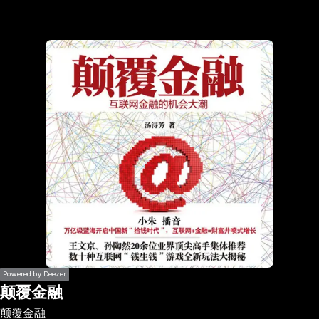
the
h page
 main
nt
the
ibility
ment
Powered by Deezer
颠覆金融
颠覆金融