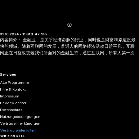
Abonnieren
Mehr
31.10.2024 • 11 Std. 47 Min.
Details
内容简介： 金融业，是关乎经济命脉的行业，同时也是财富积累速度最
快的领域。随着互联网的发展，普通人的网络经济活动日益平凡，互联
网正在日益改变这我们所面对的金融生态，通过互联网，所有人第一次
获得轻易进入互联网的绝佳机会。本书通过遴选了大量的一首案例，详
实展现了在互联网金融已经取得初步成功的人物以及企业。通过这些企
业实际积累起来的经验与教训，必定能对于后来者产生非常有益的帮
RTL+ useful links.
Services
助。 作者简介： 汤浔芳， 前《21世纪经济报道》资深记者，专职于互联
Alle Programme
网金融、电商等互联网+传统产业的报道与研究，发表过多篇在业界又有
Hilfe & Kontakt
广泛影响力的相关分析文章。联合发起互联网金融千人会俱乐部，该民
Impressum
间俱乐部促进了互联网业与金融业的跨界交流，促进了国内互联网金融
Privacy center
的发展。
Datenschutz
Nutzungsbedingungen
Verträge hier kündigen
Vertrag widerrufen
Wir sind RTL+