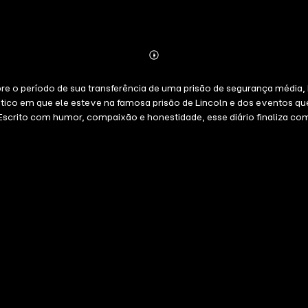
Abonnieren
Mehr
Details
 cobre o período de sua transferência de uma prisão de segurança méd
mático em que ele esteve na famosa prisão de Lincoln e dos eventos
scrito com humor, compaixão e honestidade, esse diário finaliza com
ivro é narrado em português brasileiro por Márcio Simões, conhecido
dublagem também inclui personagens animados como Patolino e Frajola