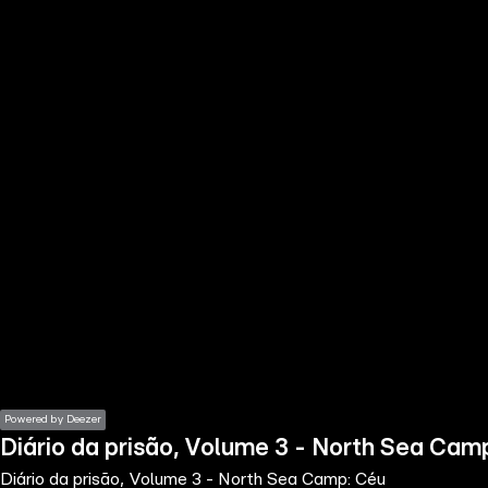
the
h page
 main
nt
the
ibility
ment
Powered by Deezer
Diário da prisão, Volume 3 - North Sea Cam
Diário da prisão, Volume 3 - North Sea Camp: Céu