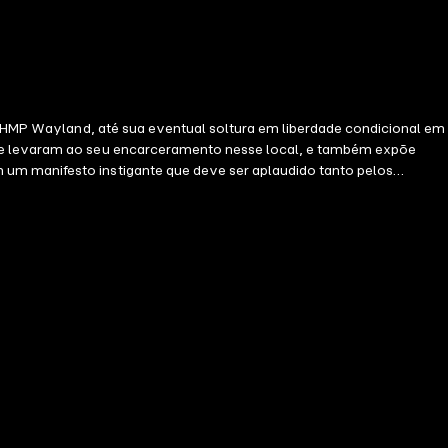
ia, HMP Wayland, até sua eventual soltura em liberdade condicional em
 que levaram ao seu encarceramento nesse local, e também expõe
 um manifesto instigante que deve ser aplaudido tanto pelos
 por suas dublagens de atores prestigiados como Samuel L. Jackson,
 de Looney Tunes e grandes vilões como Coringa e Lex Luthor.-