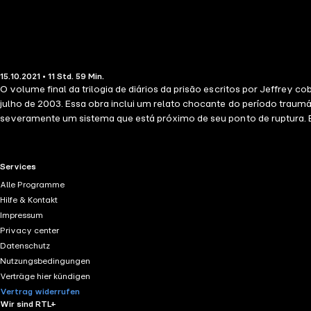
15.10.2021 • 11 Std. 59 Min.
O volume final da trilogia de diários da prisão escritos por Jeffrey
julho de 2003. Essa obra inclui um relato chocante do período trau
severamente um sistema que está próximo de seu ponto de ruptura. E
defensores da reforma quanto pela população carcerária.Este audiol
Will Smith, Bill Murray e Ralph Fiennes. A sua extensa carreira de 
RTL+ useful links.
Services
Alle Programme
Hilfe & Kontakt
Impressum
Privacy center
Datenschutz
Nutzungsbedingungen
Verträge hier kündigen
Vertrag widerrufen
Wir sind RTL+