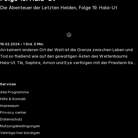
Die Abenteuer der Letzten Helden, Folge 19: Hala-Ut
Abonnieren
Mehr
16.02.2024 • 1 Std. 5 Min.
Details
An keinem anderen Ort der Welt ist die Grenze zwischen Leben und
Tod so fließend wie auf den gewaltigen Ästen des Weltenbaums
Hala-Ut. Tib, Saphira, Amon und Eye verfolgen mit der Priesterin Ke-
Ke die Spur eines der legendären Drachengräber, als sie von der
Verkörperung des Bösen im Dorf der Schimbas attackiert werden.
Und das Böse trägt das Gesicht von Amon von Falkenfels ...
RTL+ useful links.
Services
Alle Programme
Hilfe & Kontakt
Impressum
Privacy center
Datenschutz
Nutzungsbedingungen
Verträge hier kündigen