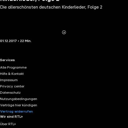
Die allerschönsten deutschen Kinderlieder, Folge 2
Abonnieren
Mehr
01.12.2017 • 22 Min.
Details
RTL+ useful links.
Services
Alle Programme
Hilfe & Kontakt
Impressum
Privacy center
Datenschutz
Nutzungsbedingungen
Verträge hier kündigen
Vertrag widerrufen
Wir sind RTL+
Über RTL+