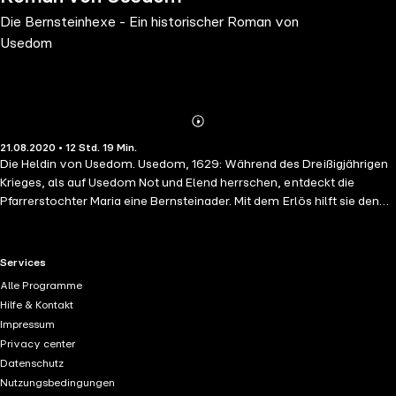
Die Bernsteinhexe - Ein historischer Roman von
Usedom
Abonnieren
Mehr
21.08.2020 • 12 Std. 19 Min.
Details
Die Heldin von Usedom. Usedom, 1629: Während des Dreißigjährigen
Krieges, als auf Usedom Not und Elend herrschen, entdeckt die
Pfarrerstochter Maria eine Bernsteinader. Mit dem Erlös hilft sie den
Armen und Hungernden. Zum großen Missfallen des
Amtshauptmannes, der seine Macht auf der Insel schwinden sieht.
Also sinnt er auf Rache und streut das Gerücht, dass Maria eine Hexe
RTL+ useful links.
Services
sei. Ob es ihrer großen Liebe Rüdiger gelingen wird, sie vor dem
Alle Programme
sicheren Flammentod zu bewahren? Die Geschichte einer mutigen
Hilfe & Kontakt
Frau.
Impressum
Privacy center
Datenschutz
Nutzungsbedingungen