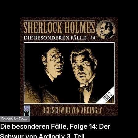
the
h page
 main
nt
the
ibility
ment
Powered by Deezer
Die besonderen Fälle, Folge 14: Der
Schwur von Ardingly 3. Teil