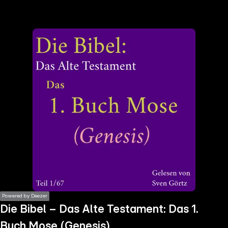
the
h page
 main
nt
the
ibility
ment
Powered by Deezer
Die Bibel – Das Alte Testament: Das 1.
Buch Mose (Genesis)