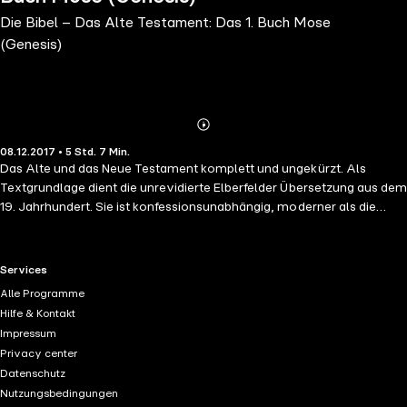
Die Bibel – Das Alte Testament: Das 1. Buch Mose
(Genesis)
Abonnieren
Mehr
08.12.2017 • 5 Std. 7 Min.
Details
Das Alte und das Neue Testament komplett und ungekürzt. Als
Textgrundlage dient die unrevidierte Elberfelder Übersetzung aus dem
19. Jahrhundert. Sie ist konfessionsunabhängig, moderner als die
Luther-Bibel und gilt als diejenige Bibelübersetzung, die den
Originaltexten am nächsten kommt. Eine literarische Lesung für alle,
klar und fesselnd vorgetragen von Sven Görtz.
RTL+ useful links.
Services
Alle Programme
Hilfe & Kontakt
Impressum
Privacy center
Datenschutz
Nutzungsbedingungen