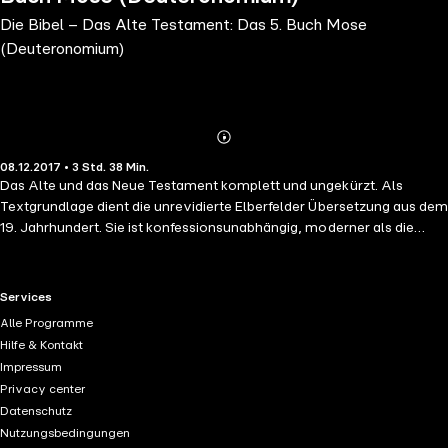
Die Bibel – Das Alte Testament: Das 5. Buch Mose
(Deuteronomium)
Abonnieren
Mehr
08.12.2017 • 3 Std. 38 Min.
Details
Das Alte und das Neue Testament komplett und ungekürzt. Als
Textgrundlage dient die unrevidierte Elberfelder Übersetzung aus dem
19. Jahrhundert. Sie ist konfessionsunabhängig, moderner als die
Luther-Bibel und gilt als diejenige Bibelübersetzung, die den
Originaltexten am nächsten kommt. Eine literarische Lesung für alle,
klar und fesselnd vorgetragen von Sven Görtz.
RTL+ useful links.
Services
Alle Programme
Hilfe & Kontakt
Impressum
Privacy center
Datenschutz
Nutzungsbedingungen