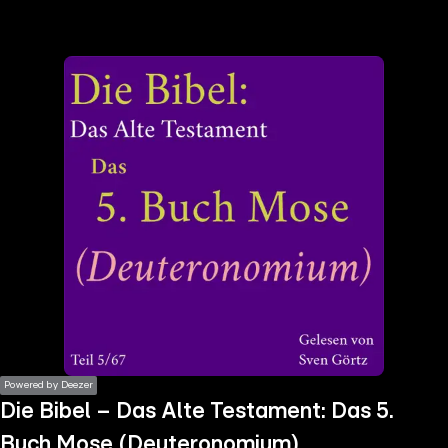
the
h page
 main
nt
the
ibility
ment
Powered by Deezer
Die Bibel – Das Alte Testament: Das 5.
Buch Mose (Deuteronomium)