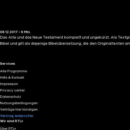
08.12.2017 • 9 Min.
Das Alte und das Neue Testament komplett und ungekürzt. Als Textgrun
Bibel und gilt als diejenige Bibelübersetzung, die den Originaltexten 
RTL+ useful links.
Services
Alle Programme
Hilfe & Kontakt
Impressum
Privacy center
Datenschutz
Nutzungsbedingungen
Verträge hier kündigen
Vertrag widerrufen
Wir sind RTL+
Über RTL+