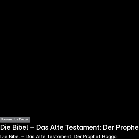
the
h page
 main
nt
the
ibility
ment
Powered by Deezer
Die Bibel – Das Alte Testament: Der Proph
Die Bibel – Das Alte Testament: Der Prophet Haggai