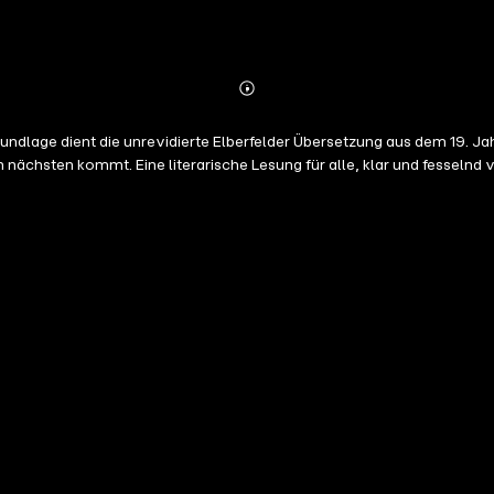
Abonnieren
Mehr
Details
dlage dient die unrevidierte Elberfelder Übersetzung aus dem 19. Jah
am nächsten kommt. Eine literarische Lesung für alle, klar und fesseln