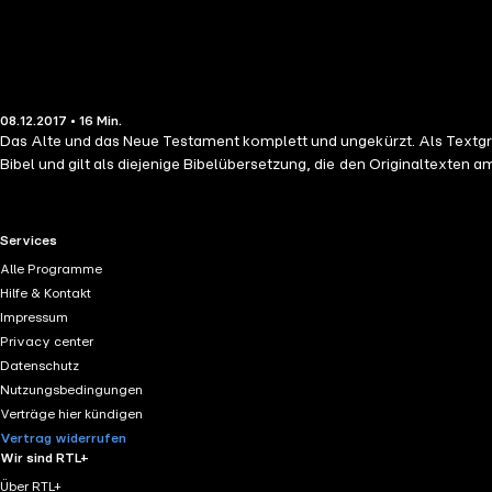
08.12.2017 • 16 Min.
Das Alte und das Neue Testament komplett und ungekürzt. Als Textgrun
Bibel und gilt als diejenige Bibelübersetzung, die den Originaltexten 
RTL+ useful links.
Services
Alle Programme
Hilfe & Kontakt
Impressum
Privacy center
Datenschutz
Nutzungsbedingungen
Verträge hier kündigen
Vertrag widerrufen
Wir sind RTL+
Über RTL+