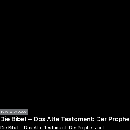
the
h page
 main
nt
the
ibility
ment
Powered by Deezer
Die Bibel – Das Alte Testament: Der Prophe
Die Bibel – Das Alte Testament: Der Prophet Joel