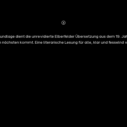
Abonnieren
Mehr
Details
dlage dient die unrevidierte Elberfelder Übersetzung aus dem 19. Jah
am nächsten kommt. Eine literarische Lesung für alle, klar und fesseln