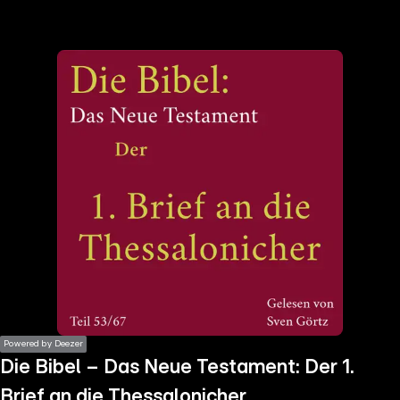
the
h page
 main
nt
the
ibility
ment
Powered by Deezer
Die Bibel – Das Neue Testament: Der 1.
Brief an die Thessalonicher