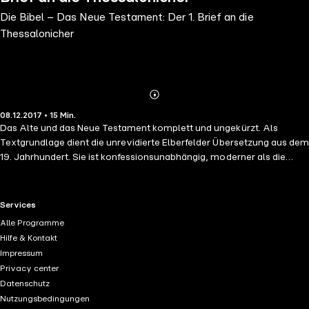
Die Bibel – Das Neue Testament: Der 1. Brief an die
Thessalonicher
Abonnieren
Mehr
08.12.2017 • 15 Min.
Details
Das Alte und das Neue Testament komplett und ungekürzt. Als
Textgrundlage dient die unrevidierte Elberfelder Übersetzung aus dem
19. Jahrhundert. Sie ist konfessionsunabhängig, moderner als die
Luther-Bibel und gilt als diejenige Bibelübersetzung, die den
Originaltexten am nächsten kommt. Eine literarische Lesung für alle,
klar und fesselnd vorgetragen von Sven Görtz.
RTL+ useful links.
Services
Alle Programme
Hilfe & Kontakt
Impressum
Privacy center
Datenschutz
Nutzungsbedingungen