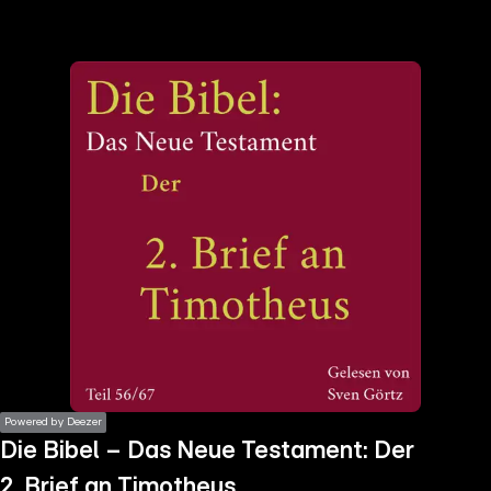
the
h page
 main
nt
the
ibility
ment
Powered by Deezer
Die Bibel – Das Neue Testament: Der
2. Brief an Timotheus