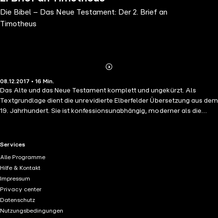
Die Bibel – Das Neue Testament: Der 2. Brief an
Timotheus
Abonnieren
Mehr
08.12.2017 • 16 Min.
Details
Das Alte und das Neue Testament komplett und ungekürzt. Als
Textgrundlage dient die unrevidierte Elberfelder Übersetzung aus dem
19. Jahrhundert. Sie ist konfessionsunabhängig, moderner als die
Luther-Bibel und gilt als diejenige Bibelübersetzung, die den
Originaltexten am nächsten kommt. Eine literarische Lesung für alle,
klar und fesselnd vorgetragen von Sven Görtz.
RTL+ useful links.
Services
Alle Programme
Hilfe & Kontakt
Impressum
Privacy center
Datenschutz
Nutzungsbedingungen