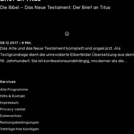
Die Bibel – Das Neue Testament: Der Brief an Titus
Abonnieren
Mehr
08.12.2017 • 9 Min.
Details
Das Alte und das Neue Testament komplett und ungekürzt. Als
Textgrundlage dient die unrevidierte Elberfelder Übersetzung aus dem
19. Jahrhundert. Sie ist konfessionsunabhängig, moderner als die
Luther-Bibel und gilt als diejenige Bibelübersetzung, die den
Originaltexten am nächsten kommt. Eine literarische Lesung für alle,
klar und fesselnd vorgetragen von Sven Görtz.
RTL+ useful links.
Services
Alle Programme
Hilfe & Kontakt
Impressum
Privacy center
Datenschutz
Nutzungsbedingungen
Verträge hier kündigen