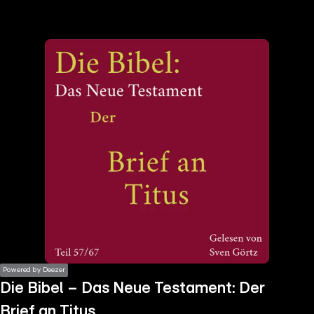
the
h page
 main
nt
the
ibility
ment
Powered by Deezer
Die Bibel – Das Neue Testament: Der
Brief an Titus