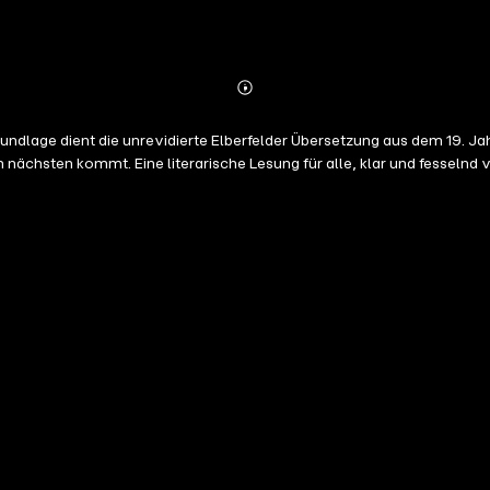
Abonnieren
Mehr
Details
dlage dient die unrevidierte Elberfelder Übersetzung aus dem 19. Jah
am nächsten kommt. Eine literarische Lesung für alle, klar und fesseln