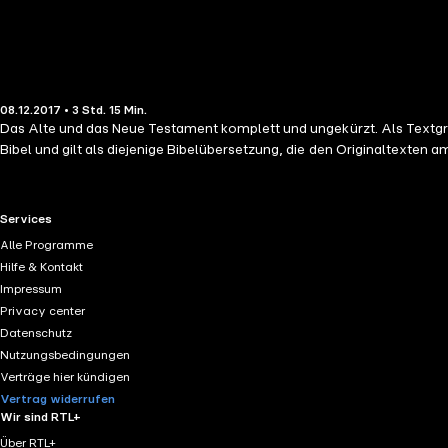
08.12.2017 • 3 Std. 15 Min.
Das Alte und das Neue Testament komplett und ungekürzt. Als Textgrun
Bibel und gilt als diejenige Bibelübersetzung, die den Originaltexten 
RTL+ useful links.
Services
Alle Programme
Hilfe & Kontakt
Impressum
Privacy center
Datenschutz
Nutzungsbedingungen
Verträge hier kündigen
Vertrag widerrufen
Wir sind RTL+
Über RTL+