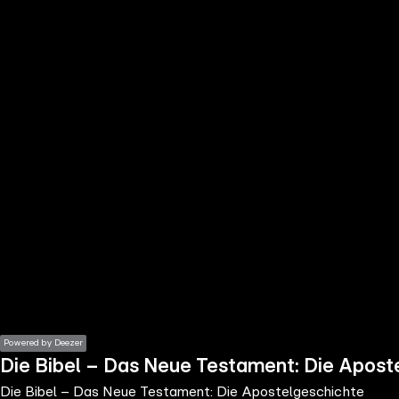
the
h page
 main
nt
the
ibility
ment
Powered by Deezer
Die Bibel – Das Neue Testament: Die Apost
Die Bibel – Das Neue Testament: Die Apostelgeschichte