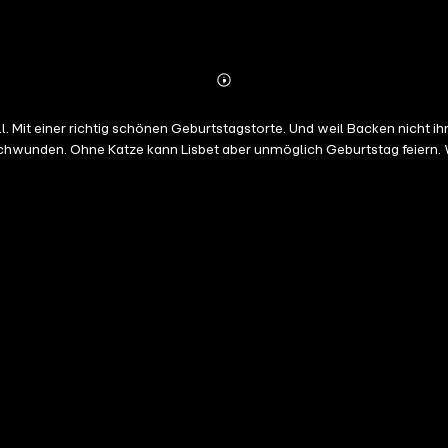
Abonnieren
Mehr
Details
ill. Mit einer richtig schönen Geburtstagstorte. Und weil Backen nicht ih
rschwunden. Ohne Katze kann Lisbet aber unmöglich Geburtstag feiern.