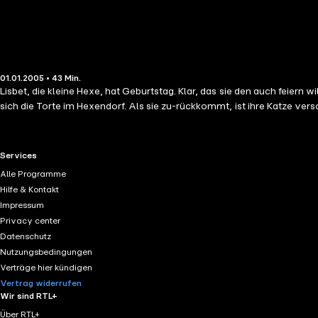
01.01.2005 • 43 Min.
Lisbet, die kleine Hexe, hat Geburtstag. Klar, das sie den auch feiern w
sich die Torte im Hexendorf. Als sie zu-rückkommt, ist ihre Katze ve
RTL+ useful links.
Services
Alle Programme
Hilfe & Kontakt
Impressum
Privacy center
Datenschutz
Nutzungsbedingungen
Verträge hier kündigen
Vertrag widerrufen
Wir sind RTL+
Über RTL+