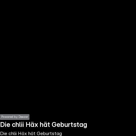
the
h page
 main
nt
the
ibility
ment
Powered by Deezer
Die chlii Häx hät Geburtstag
Die chlii Häx hät Geburtstag