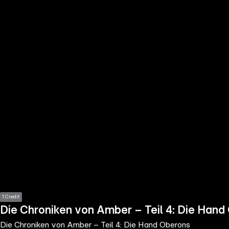
the
h page
 main
nt
the
ibility
ment
1 Credit
Die Chroniken von Amber – Teil 4: Die Hand
Die Chroniken von Amber – Teil 4: Die Hand Oberons