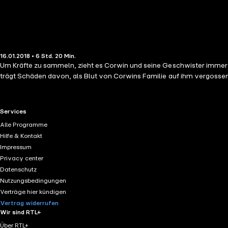
16.01.2018 • 6 Std. 20 Min.
Um Kräfte zu sammeln, zieht es Corwin und seine Geschwister immer wi
trägt Schäden davon, als Blut von Corwins Familie auf ihm vergossen 
RTL+ useful links.
Services
Alle Programme
Hilfe & Kontakt
Impressum
Privacy center
Datenschutz
Nutzungsbedingungen
Verträge hier kündigen
Vertrag widerrufen
Wir sind RTL+
Über RTL+