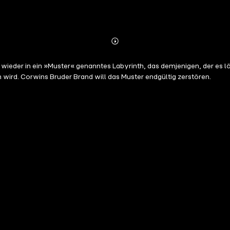
Abonnieren
Mehr
Details
eder in ein »Muster« genanntes Labyrinth, das demjenigen, der es lös
wird. Corwins Bruder Brand will das Muster endgültig zerstören.