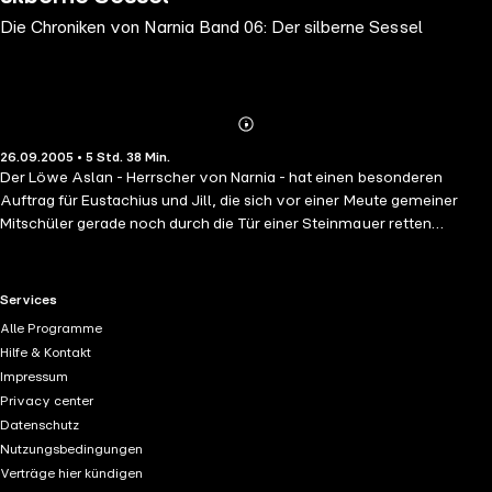
Die Chroniken von Narnia Band 06: Der silberne Sessel
Abonnieren
Mehr
26.09.2005 • 5 Std. 38 Min.
Details
Der Löwe Aslan - Herrscher von Narnia - hat einen besonderen
Auftrag für Eustachius und Jill, die sich vor einer Meute gemeiner
Mitschüler gerade noch durch die Tür einer Steinmauer retten
konnten. Sie sollen in Narnia den verschollenen Prinz Rilian suchen
und aus der Macht der grünen Schlange befreien. Ein neues
phantastisches Abenteuer in Narnia und ein Kampf auf Leben und Tod.
RTL+ useful links.
Services
Wird es den Kindern gelingen, den Thronfolger zu retten?
Alle Programme
Hilfe & Kontakt
Impressum
Privacy center
Datenschutz
Nutzungsbedingungen
Verträge hier kündigen