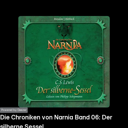
the
h page
 main
nt
the
ibility
ment
Powered by Deezer
Die Chroniken von Narnia Band 06: Der
silberne Sessel