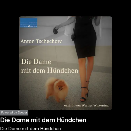
the
h page
 main
nt
the
ibility
ment
Powered by Deezer
Die Dame mit dem Hündchen
Die Dame mit dem Hündchen