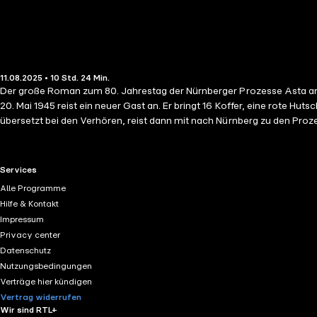
11.08.2025 • 10 Std. 24 Min.
Der große Roman zum 80. Jahrestag der Nürnberger Prozesse Asta arbeitet als Dolmetscherin im Kurhotel »Palace« in Mondorf-les-Bains, wo die US-Armee gefangengenommene Nazi-Größen interniert. Am
20. Mai 1945 reist ein neuer Gast an. Er bringt 16 Koffer, eine rote H
übersetzt bei den Verhören, reist dann mit nach Nürnberg zu den Pro
übertragen müssen. Umso empfänglicher ist sie für Leonhard, ein junge
Prozessen ... Gekürzte Lesung mit Maximiliane Häcke 10h 25min
RTL+ useful links.
Services
Alle Programme
Hilfe & Kontakt
Impressum
Privacy center
Datenschutz
Nutzungsbedingungen
Verträge hier kündigen
Vertrag widerrufen
Wir sind RTL+