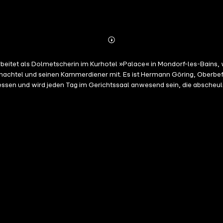
Abonnieren
Mehr
Details
utschachtel und seinen Kammerdiener mit. Es ist Hermann Göring, Oberbe
zessen und wird jeden Tag im Gerichtssaal anwesend sein, die absche
r, sensibler Mann, der ihr sanft den Hof macht. Doch seine Vergangenhe