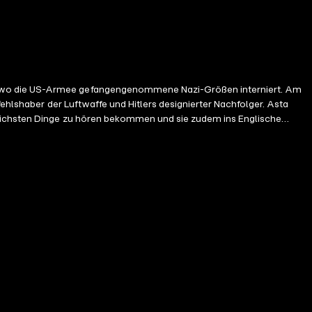
fehlshaber der Luftwaffe und Hitlers designierter Nachfolger. Asta
ulichsten Dinge zu hören bekommen und sie zudem ins Englische
it ist undurchsichtig und er stellt verdächtig viele Fragen zu den