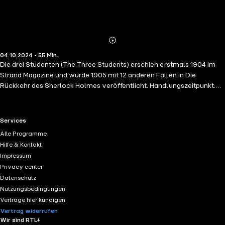
Abonnieren
Mehr
04.10.2024 • 55 Min.
Details
Die drei Studenten (The Three Students) erschien erstmals 1904 im
Strand Magazine und wurde 1905 mit 12 anderen Fällen in Die
Rückkehr des Sherlock Holmes veröffentlicht. Handlungszeitpunkt:
1895: Sherlock Holmes soll aufklären, welcher von drei in einem
Wohnheim lebenden Studenten eine Abschrift der geheimen
Unterlagen einer am nächsten Tag stattfindenden wichtigen Prüfung
RTL+ useful links.
Services
angefertigt hat. Holmes steht unter starkem Zeitdruck: der Täter muss
Alle Programme
unbedingt bis zum Prüfungsbeginn gefunden sein, damit das
Hilfe & Kontakt
Vorkommnis nicht an die Öffentlichkeit gelangt.
Impressum
Privacy center
Datenschutz
Nutzungsbedingungen
Verträge hier kündigen
Vertrag widerrufen
Wir sind RTL+