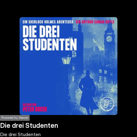
the
h page
 main
nt
the
ibility
ment
Powered by Deezer
Die drei Studenten
Die drei Studenten