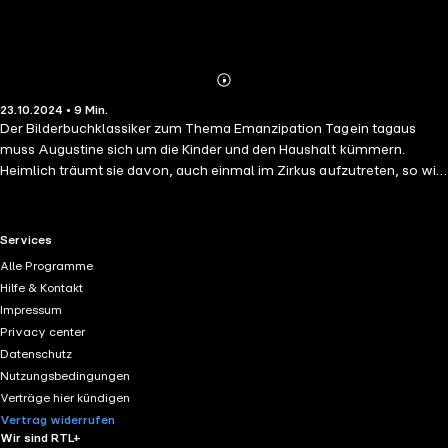
Abonnieren
Mehr
23.10.2024 • 9 Min.
Details
Der Bilderbuchklassiker zum Thema Emanzipation Tagein tagaus
muss Augustine sich um die Kinder und den Haushalt kümmern.
Heimlich träumt sie davon, auch einmal im Zirkus aufzutreten, so wie
ihr Mann, der August. Als der eines Tages zum Zahnarzt muss, nutzt
Augustine ihre Chance und springt für ihn ein. Kann die dumme
Augustine das Publikum genauso zum Lachen bringen wie der
RTL+ useful links.
Services
dumme August?
Alle Programme
Hilfe & Kontakt
Impressum
Privacy center
Datenschutz
Nutzungsbedingungen
Verträge hier kündigen
Vertrag widerrufen
Wir sind RTL+