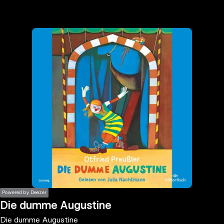
the
h page
 main
nt
the
ibility
ment
Powered by Deezer
Die dumme Augustine
Die dumme Augustine