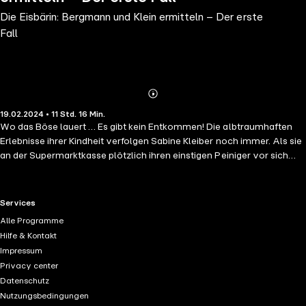
Die Eisbärin: Bergmann und Klein ermitteln – Der erste
Fall
Abonnieren
Mehr
19.02.2024 • 11 Std. 16 Min.
Details
Wo das Böse lauert … Es gibt kein Entkommen! Die albtraumhaften
Erlebnisse ihrer Kindheit verfolgen Sabine Kleiber noch immer. Als sie
an der Supermarktkasse plötzlich ihren einstigen Peiniger vor sich
sieht, fühlt sie sich erneut hilflos, ausgeliefert, missbraucht. Sabine
kann nicht anders – sie folgt ihm, sie beobachtet ihn und bald ist sie
sich sicher: Hinter der Maske des Anstands lebt der ehemalige Lehrer
RTL+ useful links.
Services
seine grausamen Triebe weiterhin aus. Schwebt jetzt etwa ihre kleine
Alle Programme
Tochter in schrecklicher Gefahr? Sabine ist fest entschlossen, das
Hilfe & Kontakt
Ungeheuer um jeden Preis aufzuhalten – doch mehr und mehr
Impressum
beschleicht sie der schreckliche Verdacht, nur eine Schachfigur in
Privacy center
seinem perfiden Spiel zu sein …
Datenschutz
Nutzungsbedingungen