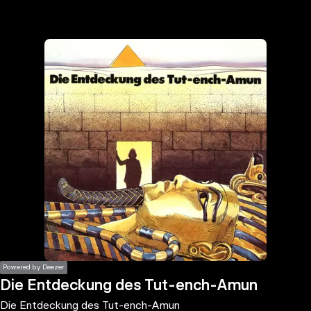
the
h page
 main
nt
the
ibility
ment
Powered by Deezer
Die Entdeckung des Tut-ench-Amun
Die Entdeckung des Tut-ench-Amun