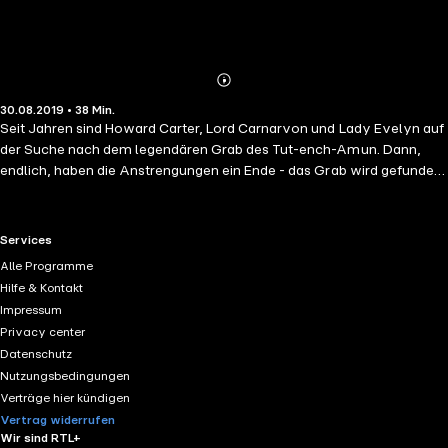
Abonnieren
Mehr
30.08.2019 • 38 Min.
Details
Seit Jahren sind Howard Carter, Lord Carnarvon und Lady Evelyn auf
der Suche nach dem legendären Grab des Tut-ench-Amun. Dann,
endlich, haben die Anstrengungen ein Ende - das Grab wird gefunden.
Doch nun stehen die Archäologen vor weiteren großen Fragen: Ist
das Grab unversehrt - oder waren Grabräuber womöglich schneller
als die Wissenschaftler? Was bedeutet es, dass eine Schlange
RTL+ useful links.
Services
Carters Vogel gefressen hat? Und haben weitere seltsame
Alle Programme
Erscheinungen mit der Öffnung des Grabes zu tun?
Hilfe & Kontakt
Impressum
Privacy center
Datenschutz
Nutzungsbedingungen
Verträge hier kündigen
Vertrag widerrufen
Wir sind RTL+