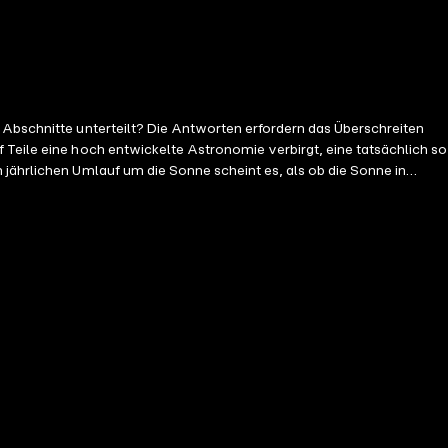
 Abschnitte unterteilt? Die Antworten erfordern das Überschreiten
 Teile eine hoch entwickelte Astronomie verbirgt, eine tatsächlich so
 jährlichen Umlauf um die Sonne scheint es, als ob die Sonne in
der den Übergang von Zeitalter zu Zeitalter bestimmt (von Stier zu
eht. So geschieht es, dass die Erde in ihrem jährlichen Umlauf um
in 72 Jahren ansteigt.