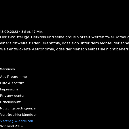
15.09.2023 • 3 Std. 17 Min.
Der zwölfteilige Tierkreis und seine graue Vorzeit werfen zwei Rätse
einer Schwelle zu der Erkenntnis, dass sich unter dem Mantel der sch
weit entwickelte Astronomie, dass der Mensch selbst sie nicht beherr
jedem Monat, also jedem Zwölftel des Jahres, an einem unterschiedlic
Widder zu den Fischen und alsbald zum Wassermann), ist der, an dem 
die Sonne nicht an die exakt selbe Stelle zurückkehrt. Dies ist das Ph
RTL+ useful links.
Services
Alle Programme
Hilfe & Kontakt
Impressum
Privacy center
Datenschutz
Nutzungsbedingungen
Verträge hier kündigen
Vertrag widerrufen
Wir sind RTL+