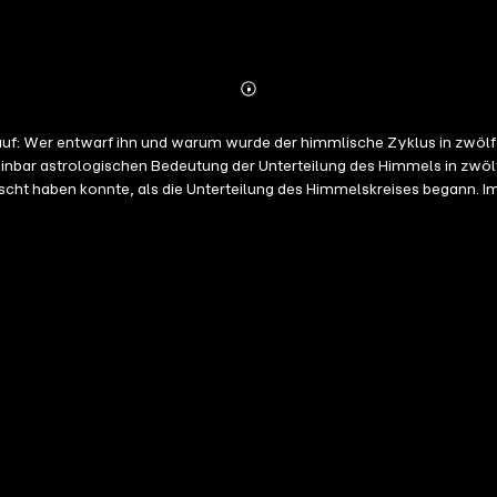
Abonnieren
Mehr
Details
l auf: Wer entwarf ihn und warum wurde der himmlische Zyklus in zwölf
einbar astrologischen Bedeutung der Unterteilung des Himmels in zwölf
scht haben konnte, als die Unterteilung des Himmelskreises begann. Im
hen Ort aufgehen würde. Aber der eine Ort, der am meisten zählt und 
man die Sonne am Tag der Frühjahrs-Tag- und Nachtgleiche aufgehen si
änomen der Präzession, einer leichten Verzögerung, die auf einen Grad 