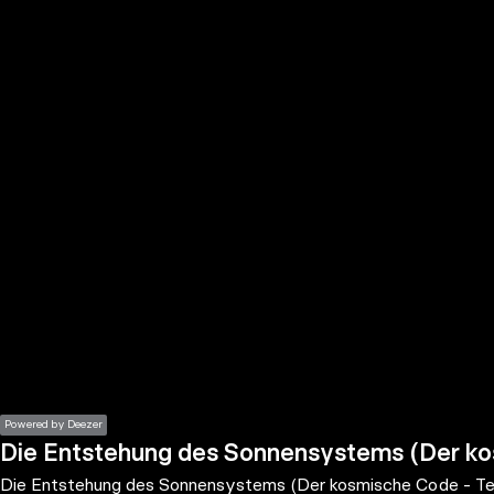
the
h page
 main
nt
the
ibility
ment
Powered by Deezer
Die Entstehung des Sonnensystems (Der kos
Die Entstehung des Sonnensystems (Der kosmische Code - Tei