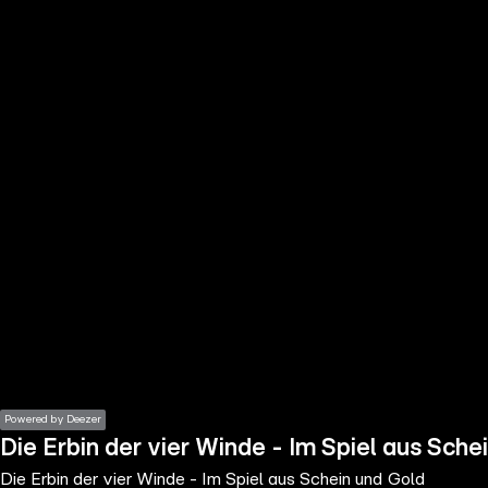
the
h page
 main
nt
the
ibility
ment
Powered by Deezer
Die Erbin der vier Winde - Im Spiel aus Sche
Die Erbin der vier Winde - Im Spiel aus Schein und Gold