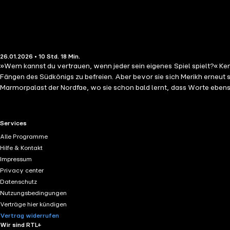
26.01.2026 • 10 Std. 18 Min.
»Wem kannst du vertrauen, wenn jeder sein eigenes Spiel spielt?« Kenna ist dem Obsidianpalast nur knapp entkommen – doch dafür opferte Drystan seine Freiheit. Alles in ihr schreit danach, ihn aus den
Fängen des Südkönigs zu befreien. Aber bevor sie sich Merikh erneut stellen kann, muss sie den Fluch brechen,
Marmorpalast der Nordfae, wo sie schon bald lernt, dass Worte ebenso 
RTL+ useful links.
Services
Alle Programme
Hilfe & Kontakt
Impressum
Privacy center
Datenschutz
Nutzungsbedingungen
Verträge hier kündigen
Vertrag widerrufen
Wir sind RTL+