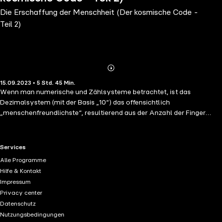
Die Erschaffung der Menschheit (Der kosmische Code -
Teil 2)
Abonnieren
Mehr
15.09.2023 • 5 Std. 45 Min.
Details
Wenn man numerische und Zählsysteme betrachtet, ist das
Dezimalsystem (mit der Basis „10“) das offensichtlich
„menschenfreundlichste“, resultierend aus der Anzahl der Finger
unserer Hände. Sogar von dem verblüffenden Kalendersystem der
Maya, genannt Haab, welches das Sonnenjahr in 18 Monate und jeden
mit 20 Tagen unterteilte (plus 5 Extratagen am Jahresende) kann
RTL+ useful links.
Services
angenommen werden, dass es von der Zusammenzählung aller 20
Alle Programme
menschlichen Finger und Zehen resultiert. Aber woher nahmen die
Hilfe & Kontakt
Sumerer das Sexagesimalsystem (basierend auf „60“), dessen
Impressum
dauerhafter Ausdruck immer noch in der Zeitrechnung (60 Minuten,
Privacy center
60 Sekunden), der Astronomie (ein himmlischer Kreis von 360 Grad)
Datenschutz
und der Geometrie vorhanden ist?
Nutzungsbedingungen