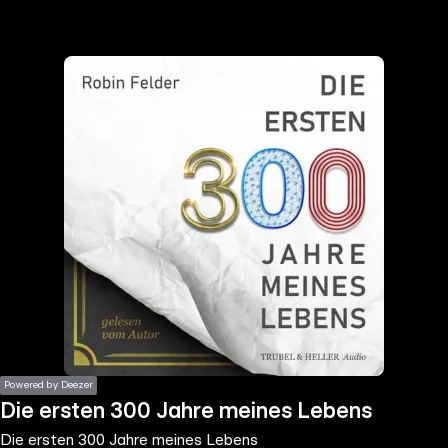
the
h page
 main
nt
the
ibility
ment
Powered by Deezer
Die ersten 300 Jahre meines Lebens
Die ersten 300 Jahre meines Lebens