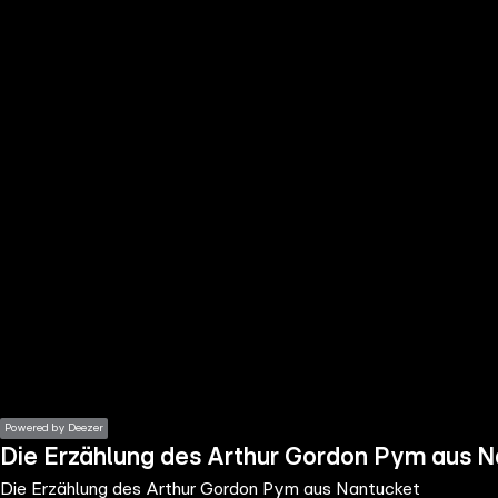
the
h page
 main
nt
the
ibility
ment
Powered by Deezer
Die Erzählung des Arthur Gordon Pym aus 
Die Erzählung des Arthur Gordon Pym aus Nantucket