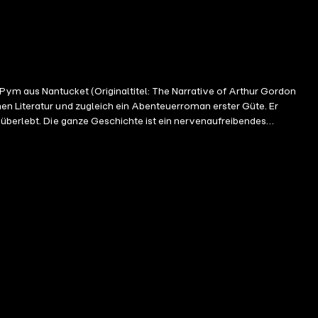
en Literatur und zugleich ein Abenteuerroman erster Güte. Er
 überlebt. Die ganze Geschichte ist ein nervenaufreibendes
, in die Fremdheit seltsamer Mythen und Ereignisse, ein Traumgespinst
 einzigen schillernden Schauerstück vereint. Der Roman ist das längste
rikanischen ins Deutsche stammen von Hedda Eulenberg/Moeller und
 Sprecher
hen aufgetreten, hat jahrelang Grimms Märchen "die Echten!" erzählt
nd music ist er bereits mit einer Auswahl der "Lustigen
chen Iwan Iwanowitsch und Iwan Nikiforowitsch" zu hören. Außerdem