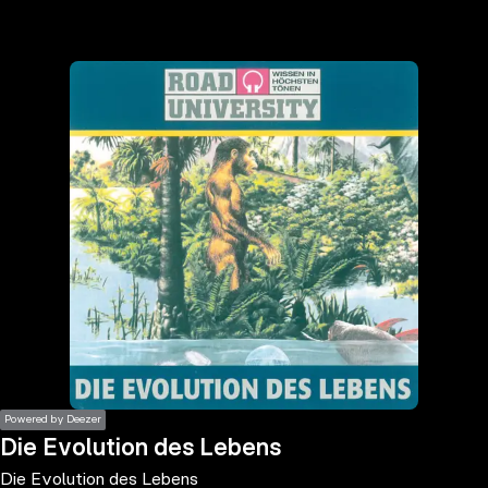
the
h page
 main
nt
the
ibility
ment
Powered by Deezer
Die Evolution des Lebens
Die Evolution des Lebens