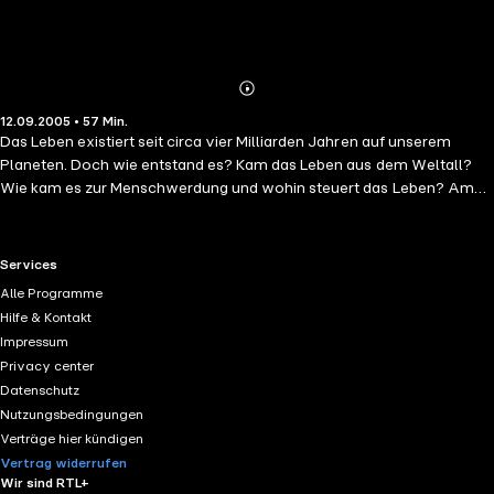
Abonnieren
Mehr
12.09.2005 • 57 Min.
Details
Das Leben existiert seit circa vier Milliarden Jahren auf unserem
Planeten. Doch wie entstand es? Kam das Leben aus dem Weltall?
Wie kam es zur Menschwerdung und wohin steuert das Leben? Am
26. Oktober 4004 vor Christus, um 9.00 Uhr morgens, kam das Leben
auf die Welt. Dieses exakte Datum errechnete der irische Bischof
Ussher im 17. Jahrhundert. Er zählte einfach das Alter aller in der Bibel
RTL+ useful links.
Services
verzeichneten Menschen, von Adam bis Christus, zusammen. Die
Alle Programme
heutige Wissenschaft kann sich nicht auf die Stunde genau festlegen,
Hilfe & Kontakt
wann das Leben auf die Erde kam. Sicher ist nur: Das Leben existiert
Impressum
seit rund vier Milliarden Jahren auf unserem Planeten. Diese
Privacy center
Dokumentation ist eine Abenteuer-Entdeckungsreise zurück in eine
Datenschutz
Zeit, in der das Leben entstand. Sie fasst die Forschungsergebnisse,
Nutzungsbedingungen
die in den letzten Jahren auf dem Gebiet der Evolution gemacht
Verträge hier kündigen
wurden, zusammen. Das Phänomen "Leben" lässt aber noch immer
Vertrag widerrufen
viele Fragen offen.
Wir sind RTL+