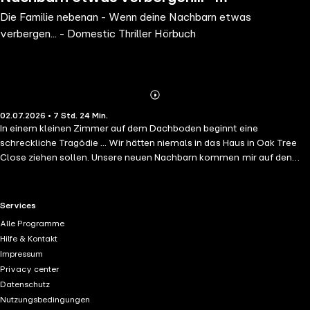
Die Familie nebenan - Wenn deine Nachbarn etwas
Domestic Thriller Hörbuch
verbergen... - Domestic Thriller Hörbuch
Abonnieren
Mehr
02.07.2026 • 7 Std. 24 Min.
Details
In einem kleinen Zimmer auf dem Dachboden beginnt eine
schreckliche Tragödie ... Wir hätten niemals in das Haus in Oak Tree
Close ziehen sollen. Unsere neuen Nachbarn kommen mir auf den
ersten Blick seltsam vor: er distanziert, sie herablassend. Immerhin
verstehen sich ihre Kinder gut mit meinem Sohn Danny. Doch ich bin
überzeugt, dass im Haus nebenan ein Geheimnis lauert. Jemand steht
RTL+ useful links.
Services
am Fenster des Dachbodens. Ich weiß immer, dass er da ist. Ich weiß,
Alle Programme
dass er zu uns rüber sieht. Jetzt sind mein Mann und mein Sohn tot.
Hilfe & Kontakt
Meine Nachbarn nicht. Und ich werde herausfinden, warum. Wer weiß,
Impressum
dass die gefährlichsten Geheimnisse oft hinter der nettesten Fassade
Privacy center
lauern und Sebastian Fitzek und Freida McFadden liebt, wird dieses
Datenschutz
Psychothriller Hörbuch nicht weglegen können. Für Fans von dunklen
Nutzungsbedingungen
Nachbarschaftsgeheimnisse und perfekt für lange Abende, wenn die