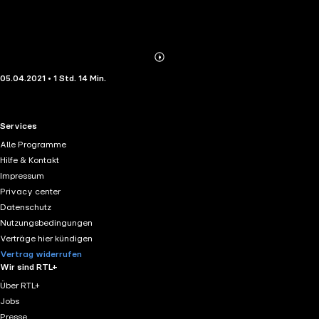
Abonnieren
Mehr
05.04.2021 • 1 Std. 14 Min.
Details
RTL+ useful links.
Services
Alle Programme
Hilfe & Kontakt
Impressum
Privacy center
Datenschutz
Nutzungsbedingungen
Verträge hier kündigen
Vertrag widerrufen
Wir sind RTL+
Über RTL+
Jobs
Presse