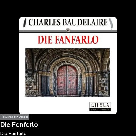
the
h page
 main
nt
the
ibility
ment
Powered by Deezer
Die Fanfarlo
Die Fanfarlo