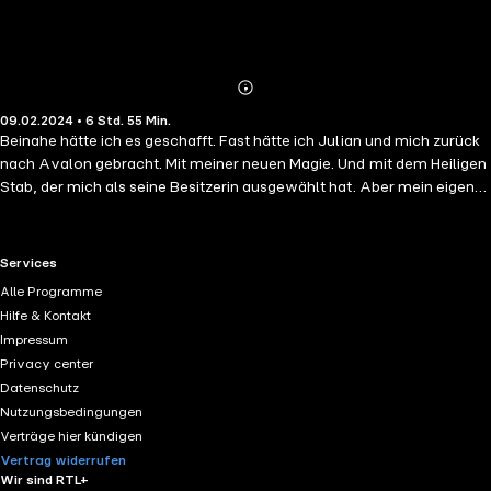
Abonnieren
Mehr
09.02.2024 • 6 Std. 55 Min.
Details
Beinahe hätte ich es geschafft. Fast hätte ich Julian und mich zurück
nach Avalon gebracht. Mit meiner neuen Magie. Und mit dem Heiligen
Stab, der mich als seine Besitzerin ausgewählt hat. Aber mein eigener
Seelenverwandter ist mir in den Rücken gefallen. Macht er mit
Kaiserin Sorcha gemeinsame Sache? Ist das der Grund, warum er
sich in letzter Zeit so merkwürdig verhält? Ich weiß nicht, wem ich
RTL+ useful links.
Services
noch trauen kann. Aber eines steht fest: Ich werde nicht zulassen,
Alle Programme
dass Sorcha mir den Heiligen Stab abnimmt. Denn ich bin Selena
Hilfe & Kontakt
Pearce, die auserwählte Kämpferin des Jupiter, Tochter des
Impressum
Erdenengels von Avalon und die Königin der Stäbe. Und eher sterbe
Privacy center
ich, als dass ich mich der Kaiserin der Feen unterwerfe.
Datenschutz
Nutzungsbedingungen
Verträge hier kündigen
Vertrag widerrufen
Wir sind RTL+