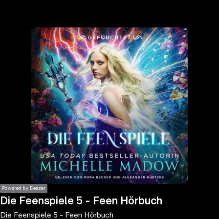
the
h page
 main
nt
the
ibility
ment
Powered by Deezer
Die Feenspiele 5 - Feen Hörbuch
Die Feenspiele 5 - Feen Hörbuch