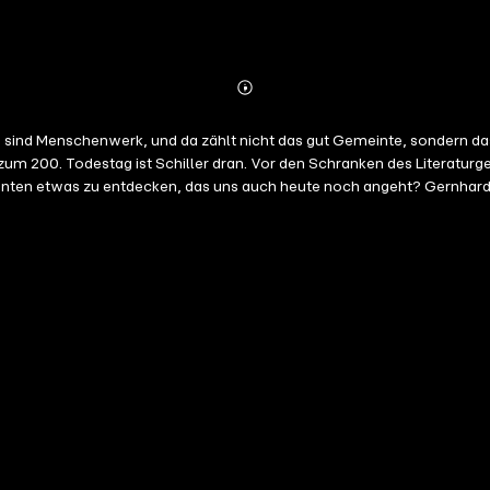
Abonnieren
Mehr
Details
hte sind Menschenwerk, und da zählt nicht das gut Gemeinte, sondern 
um 200. Todestag ist Schiller dran. Vor den Schranken des Literaturgeric
nnten etwas zu entdecken, das uns auch heute noch angeht? Gernhardt m