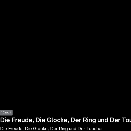
the
h page
 main
nt
the
ibility
ment
1 Credit
Die Freude, Die Glocke, Der Ring und Der Ta
Die Freude, Die Glocke, Der Ring und Der Taucher