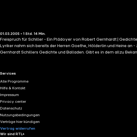
01.03.2005 • 1 Std. 14 Min.
Freispruch für Schiller - Ein Plädoyer von Robert Gernhardt | Gedic
Lyriker nahm sich bereits der Herren Goethe, Hölderlin und Heine an - z
Gernhardt Schillers Gedichte und Balladen. Gibt es in dem allzu Beka
einzigartige Annäherung an den großen Poeten Schiller.
RTL+ useful links.
Services
Alle Programme
Hilfe & Kontakt
Impressum
Privacy center
Datenschutz
Nutzungsbedingungen
Verträge hier kündigen
Vertrag widerrufen
Wir sind RTL+