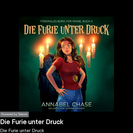
the
h page
 main
nt
the
ibility
ment
Powered by Deezer
Die Furie unter Druck
Die Furie unter Druck