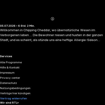
Abonnieren
Mehr
05.07.2026 • 6 Std. 2 Min.
Details
Willkommen in Chipping Cheddar, wo übernatürliche Wesen im
Verborgenen leben … Die Bewohner niesen und husten in der ganzen
Stadt, und es scheint, als stünde uns eine heftige Allergie-Saison
bevor – bis jemand stirbt. Als Dr. Verity eine übernatürliche Ursache
entdeckt, übernehme ich den Fall, aber wie soll ich einen Schuldigen
aufspüren, dessen einzige Spur der Virus zu sein scheint, den er
RTL+ useful links.
Services
verbreitet? In der Zwischenzeit sorgen neue und alte Nachbarn für
Alle Programme
Ärger in Munster Close, und ich muss eingreifen, bevor die Hexen die
Hilfe & Kontakt
Sache eskalieren lassen. Da das jährliche Käsefest bevorsteht und
Impressum
auch noch ein heimtückischer Dämon sein Unwesen treibt, weiß ich,
Privacy center
dass ich meine Bedenken beiseite schieben und meine Magie
Datenschutz
einsetzen muss, um eine Katastrophe zu verhindern. Kann ich den
Nutzungsbedingungen
Ausbruch der mysteriösen Krankheit stoppen, bevor sie sich in eine
Verträge hier kündigen
ausgewachsene Epidemie verwandelt? Wird die ganze Stadt dem
Vertrag widerrufen
tödlichen Dämon zum Opfer fallen?
Wir sind RTL+