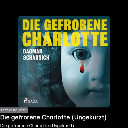
the
h page
 main
nt
the
ibility
ment
Powered by Deezer
Die gefrorene Charlotte (Ungekürzt)
Die gefrorene Charlotte (Ungekürzt)