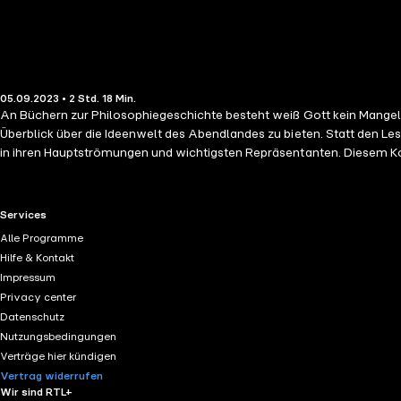
05.09.2023 • 2 Std. 18 Min.
An Büchern zur Philosophiegeschichte besteht weiß Gott kein Mangel.
Überblick über die Ideenwelt des Abendlandes zu bieten. Statt den L
in ihren Hauptströmungen und wichtigsten Repräsentanten. Diesem Konz
kirchliche Lehre und philosophische Vernunft miteinander in Übereins
Heilsordnung mit eingeschrieben und verarbeitet wurde, sodass eine p
Scholastikern des europäischen Mittelalters zieht. Nehmen wir also 
RTL+ useful links.
Services
Thomas von Aquin, Albertus Magnus oder Roger Bacon, die alle das Ve
Alle Programme
die Welt? Was ist der Mensch? Und schließlich: Warum ist das alles überhaupt? Inhalt: § 1 Die Die Apologeten Justinus und Tertullian § 2 Die Gnostiker und Origines § 3 Augustinus § 4 alt
Hilfe & Kontakt
Universalienstreit § 6 Abälard § 7 Das Bekanntwerden des gesamten Ar
Impressum
Würdigung des thomistischen Systems § 13 Bacon, Scotus, Occam § 14 
Privacy center
Datenschutz
Nutzungsbedingungen
Verträge hier kündigen
Vertrag widerrufen
Wir sind RTL+