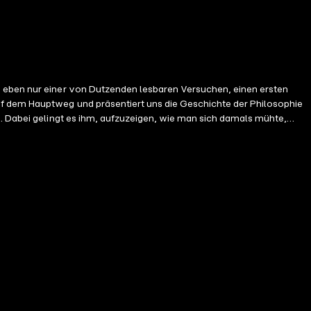
n eben nur einer von Dutzenden lesbaren Versuchen, einen ersten
uf dem Hauptweg und präsentiert uns die Geschichte der Philosophie
u. Dabei gelingt es ihm, aufzuzeigen, wie man sich damals mühte,
nken von den Scholastikern regelrecht in die vorgegebene
der Antike über ihre islamischen Kommentatoren bis hin zu den
n haben, auf und folgen ihm hin zu so geistreichen Denkern wie
s Menschen auf ewig beschäftigen werden, also Fragen wie: Was ist
§ 10 Die thomistische Metaphysik § 11 Die thomistische Ethik § 12
 Scholastik