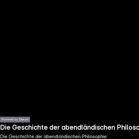
the
h page
 main
nt
the
ibility
ment
Powered by Deezer
Die Geschichte der abendländischen Philos
Die Geschichte der abendländischen Philosophie