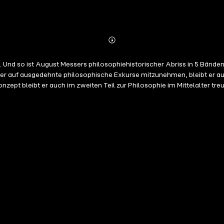
Abonnieren
Mehr
Details
 Und so ist August Messers philosophiehistorischer Abriss in 5 Bände
eser auf ausgedehnte philosophische Exkurse mitzunehmen, bleibt er a
ept bleibt er auch im zweiten Teil zur Philosophie im Mittelalter tre
timmung zu bringen. Auch gelingt es ihm zu zeigen, wie das antike De
hilosophische Linie erkennbar wird, die sich von den großen Denkern 
nun mit August Messer den Faden, den Platon und Aristoteles gesponne
rlangen eint, eine Antwort auf die Fragen zu finden, die uns wohl al
christliche Mystik § 5 Der
istoteles § 8 Thomas von Aquin § 9 Die thomistische Erkenntnislehre 
Meister Eckhart § 15 Nicolaus Cusanus § 16 Verfall & Erneuerung der