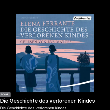
the
h page
 main
nt
the
ibility
ment
1 Credit
Die Geschichte des verlorenen Kindes
Die Geschichte des verlorenen Kindes