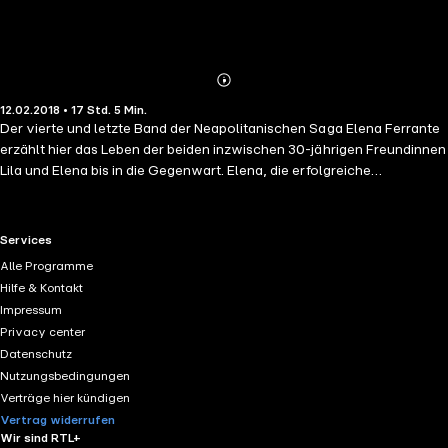
Abonnieren
Mehr
12.02.2018 • 17 Std. 5 Min.
Details
Der vierte und letzte Band der Neapolitanischen Saga Elena Ferrante
erzählt hier das Leben der beiden inzwischen 30-jährigen Freundinnen
Lila und Elena bis in die Gegenwart. Elena, die erfolgreiche
Schriftstellerin, verlässt ihren Mann und kehrt in ihre Heimatstadt
Neapel zurück. Selbstzweifel quälen sie, weil sie Arbeits- und
Familienleben kaum vereinbaren kann. Ihrer brillanten Freundin Lila
RTL+ useful links.
Services
gelingen in Neapel als Unternehmerin erste Erfolge, doch die kommen
Alle Programme
sie teuer zu stehen.(Laufzeit: 17h 5)
Hilfe & Kontakt
Impressum
Privacy center
Datenschutz
Nutzungsbedingungen
Verträge hier kündigen
Vertrag widerrufen
Wir sind RTL+