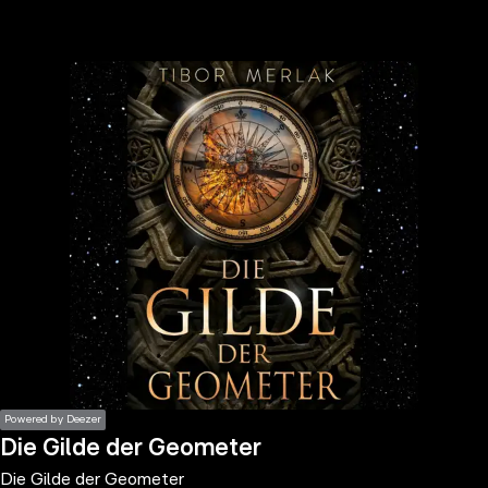
the
h page
 main
nt
the
ibility
ment
Powered by Deezer
Die Gilde der Geometer
Die Gilde der Geometer