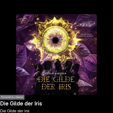
the
h page
 main
nt
the
ibility
ment
Powered by Deezer
Die Gilde der Iris
Die Gilde der Iris