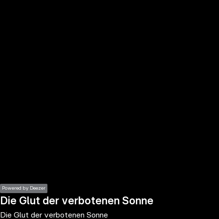
the
h page
 main
nt
the
ibility
ment
Powered by Deezer
Die Glut der verbotenen Sonne
Die Glut der verbotenen Sonne