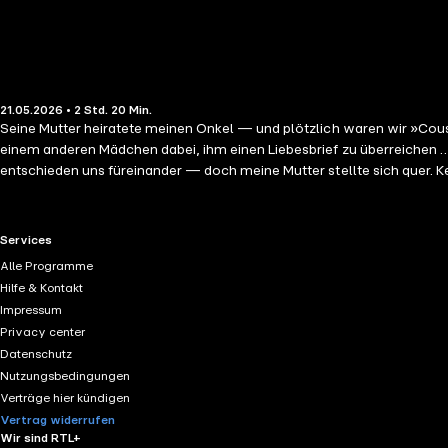
21.05.2026 • 2 Std. 20 Min.
Seine Mutter heiratete meinen Onkel — und plötzlich waren wir »Cousin
einem anderen Mädchen dabei, ihm einen Liebesbrief zu überreichen … n
entschieden uns füreinander — doch meine Mutter stellte sich quer. K
Herzen.Jahre später treffen wir uns bei einem Familienfest wieder — un
RTL+ useful links.
Services
Alle Programme
Hilfe & Kontakt
Impressum
Privacy center
Datenschutz
Nutzungsbedingungen
Verträge hier kündigen
Vertrag widerrufen
Wir sind RTL+