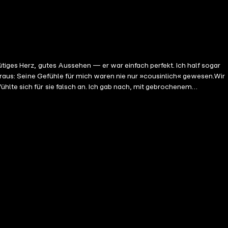
ütiges Herz, gutes Aussehen — er war einfach perfekt. Ich half sogar
heraus: Seine Gefühle für mich waren nie nur »cousinlich« gewesen.Wir
hlte sich für sie falsch an. Ich gab nach, mit gebrochenem
fen. Egal, was es kostet.