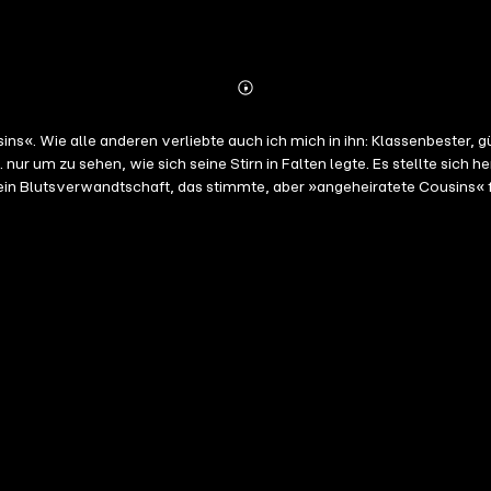
Abonnieren
Mehr
Details
s«. Wie alle anderen verliebte auch ich mich in ihn: Klassenbester, g
ur um zu sehen, wie sich seine Stirn in Falten legte. Es stellte sich 
ein Blutsverwandtschaft, das stimmte, aber »angeheiratete Cousins« fü
d die Liebe brennt noch immer hell. Dieses Mal sind wir bereit zu kämp