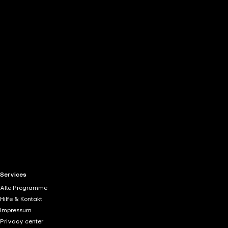
the
h page
 main
nt
the
ibility
ment
RTL+ useful links.
Services
Alle Programme
Hilfe & Kontakt
Impressum
Privacy center