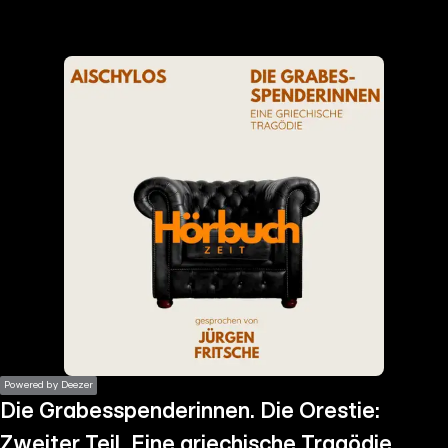
the
h page
 main
nt
the
ibility
ment
Powered by Deezer
Die Grabesspenderinnen. Die Orestie:
Zweiter Teil. Eine griechische Tragödie.