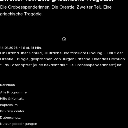
Die Grabesspenderinnen. Die Orestie: Zweiter Teil. Eine
griechische Tragödie.
Abonnieren
Mehr
14.01.2026 • 1 Std. 18 Min.
Details
Ein Drama über Schuld, Blutrache und familiäre Bindung – Teil 2 der
Orestie-Trilogie, gesprochen von Jürgen Fritsche. Über das Hörbuch:
"Das Totenopfer" (auch bekannt als "Die Grabesspenderinnen") ist
der zweite Teil der Tragödientrilogie "Orestie" von Aischylos, einem
der bedeutendsten Dramatiker der Antike. Nach dem Mord an
Agamemnon kehrt sein Sohn Orestes heim – mit dem Ziel, seine
RTL+ useful links.
Services
Mutter Klytaimnestra zu töten, um den Vater zu rächen. Gemeinsam
Alle Programme
mit seiner Schwester Elektra steht er vor einem tragischen Konflikt:
Hilfe & Kontakt
Familienbande gegen Blutrache, Pflicht gegen inneres Grauen.
Impressum
Aischylos zeigt in dieser Tragödie, wie sich das Rad der Gewalt
Privacy center
weiterdreht – und bereitet den Weg für eine tiefgreifende Wendung im
Datenschutz
letzten Teil ("Die Eumeniden"). Warum dieses Hörbuch? - Der zentrale
Nutzungsbedingungen
Mittelteil der Orestie – emotional, düster und tiefgründig - Themen: