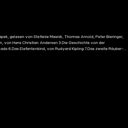
eringer,
ada 6.Das Elefantenkind, von Rudyard Kipling 7.Das zweite Räuber-
 der alten Eiche, von Hans Christian Andersen 11.Das Hunde-
rkelei, von Hans Fallada Covergestaltung nach
den mit Hilfe eines KI-Generators erzeugt. Musik und Geräusche: