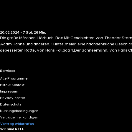
20.02.2024 • 7 Std. 26 Min.
Die große Märchen-Hörbuch-Box Mit Geschichten von Theodor Storm, Hans Christian Andersen, Hans
Adam Hahne und anderen. 1.Hinzelmeier, eine nachdenkliche Geschichte von Theodor Storm 2.Das kleine Mädchen mit den Schwefelhölzern, von Hans Christian Andersen 3.Die Geschichte von der
gebesserten Ratte, von Hans Fallada 4.Der Schneemann, von Hans Chr
Märchen, von Karel Čapek 8.Die Regentrude, von Theodor Storm 9.Die
Märchen, von Karel Čapek 12.Der Tannenbaum, von Hans Christian Andersen 13
einer Stockvorlage-ID: shutterstock_101664931. Coverschrift: gesetzt
RTL+ useful links.
Services
freesound/org.
Alle Programme
Hilfe & Kontakt
Impressum
Privacy center
Datenschutz
Nutzungsbedingungen
Verträge hier kündigen
Vertrag widerrufen
Wir sind RTL+