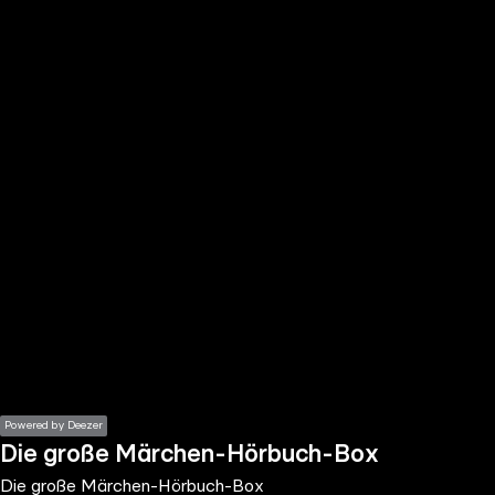
the
h page
 main
nt
the
ibility
ment
Powered by Deezer
Die große Märchen-Hörbuch-Box
Die große Märchen-Hörbuch-Box