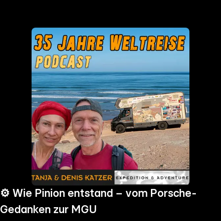
the
h page
 main
nt
the
ibility
ment
⚙️ Wie Pinion entstand – vom Porsche-
Gedanken zur MGU