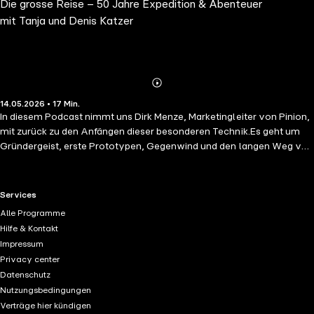
Die grosse Reise – 50 Jahre Expedition & Abenteuer
mit Tanja und Denis Katzer
Abspielen
Mehr
14.05.2026 • 17 Min.
Details
In diesem Podcast nimmt uns Dirk Menze, Marketingleiter von Pinion,
mit zurück zu den Anfängen dieser besonderen Technik.Es geht um
Gründergeist, erste Prototypen, Gegenwind und den langen Weg von
einer Idee bis zur heutigen Motor-Getriebe-Einheit, der Pinion
MGU.Dirk führt uns zurück in die Anfangsjahre. Zwei junge Ingenieure,
geprägt durch ihre Arbeit in der Getriebeentwicklung bei Porsche in
RTL+ useful links.
Services
Weissach, stellten sich eine einfache, aber entscheidende Frage:
Alle Programme
Warum sollte es am Fahrrad nicht eine Schaltung geben, die ähnlich
Hilfe & Kontakt
zuverlässig und robust funktioniert wie ein Getriebe im
Impressum
Automobilbereich?Aus dieser Frage entstand Schritt für Schritt ein
Privacy center
völlig neuer Ansatz: ein zentrales Getriebe am Tretlager. Doch der
Datenschutz
Weg dorthin war nicht einfach. Es gab Zweifel, gescheiterte Versuche
Nutzungsbedingungen
und Prototypen, die manchmal nur wenige hundert Meter
Verträge hier kündigen
hielten.Besonders spannend ist die Geschichte eines frühen