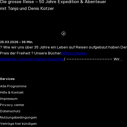
Die grosse Reise – 50 Jahre Expedition & Abenteuer
mit Tanja und Denis Katzer
Abspielen
Mehr
25.03.2026 • 36 Min.
Details
? Wie wir uns über 35 Jahre ein Leben auf Reisen aufgebaut haben Der
Preis der Freiheit ? Unsere Bücher:
https://denis-
katzer.de/category/shop/buecher
/ –––––––––––––––––– Wir
erzählen, wie unser Weg tatsächlich entstanden ist — ohne Rezept,
ohne Coaching, ohne allgemeingültige Anleitung. Stattdessen geht
es um unsere eigenen Erfahrungen: um Bücher, Fernsehauftritte,
RTL+ useful links.
Services
Vorträge, Filmprojekte und darum, wie sich über viele Jahre Schritt
Alle Programme
für Schritt neue Möglichkeiten ergeben haben. Wir sprechen darüber,
Hilfe & Kontakt
wie ich überhaupt zum Schreiben gekommen bin, warum aus kleinen
Impressum
Reisetagebüchern später Bücher wurden, wie wichtig Dranbleiben ist
Privacy center
und weshalb Kreativität oft erst dann entsteht, wenn im Kopf wieder
Datenschutz
Ruhe einkehrt. Außerdem geht es um unsere ersten TV-Erfahrungen,
Nutzungsbedingungen
um die Anfänge unserer Bücher, um Vorträge in ganz Deutschland
Verträge hier kündigen
und um die Frage, wie sich Arbeit, Freiheit und nomadisches Leben