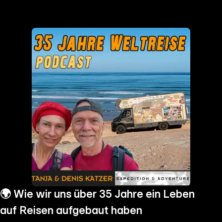
the
h page
 main
nt
the
ibility
ment
🌍 Wie wir uns über 35 Jahre ein Leben
auf Reisen aufgebaut haben