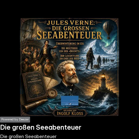
the
h page
 main
nt
the
ibility
ment
Powered by Deezer
Die großen Seeabenteuer
Die großen Seeabenteuer