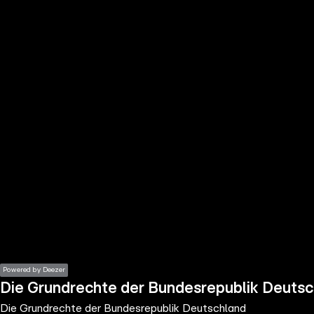
the
h page
 main
nt
the
ibility
ment
Powered by Deezer
Die Grundrechte der Bundesrepublik Deuts
Die Grundrechte der Bundesrepublik Deutschland