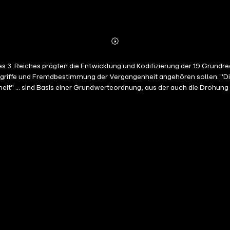
Abonnieren
Mehr
Details
hes prägten die Entwicklung und Kodifizierung der 19 Grundrechtsartikel des 
 Übergriffe und Fremdbestimmung der Vergangenheit angehören sollen. 
 ... sind Basis einer Grundwerteordnung, aus der auch die Drohung "und we
rer heutigen Gesellschaft entstanden? Welche historischen und politis
Karlsruher Urteile auf.