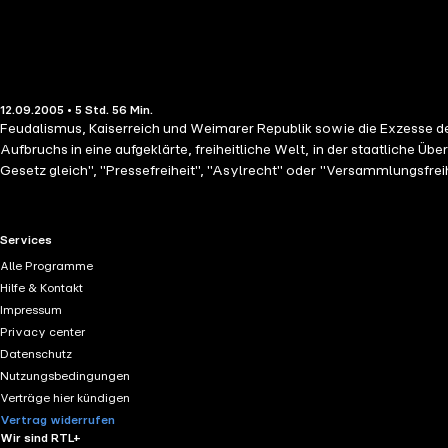
12.09.2005 • 5 Std. 56 Min.
Feudalismus, Kaiserreich und Weimarer Republik sowie die Exzesse des 3. Reic
Aufbruchs in eine aufgeklärte, freiheitliche Welt, in der staatliche
Gesetz gleich", "Pressefreiheit", "Asylrecht" oder "Versammlungsfreiheit"
aber wirklich hinter den Grundrechten? Wie sind diese Eckpfeiler unse
ethisch-politische Grundlage bisher bewährt? Das Hörbuch bietet eine Einführung in dieses nur auf den ersten Blick "trockene" Thema. Es gibt einen Überblick über alle Grundrechte und zeigt wichtige
Entwicklungen ergänzt durch Fallbeispiele und Vorstellungen aktueller 
RTL+ useful links.
Services
Alle Programme
Hilfe & Kontakt
Impressum
Privacy center
Datenschutz
Nutzungsbedingungen
Verträge hier kündigen
Vertrag widerrufen
Wir sind RTL+