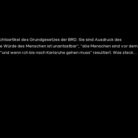
Grundgesetzes der BRD. Sie sind Ausdruck des
"Die Würde des Menschen ist unantastbar", "alle Menschen sind vor dem
nn ich bis nach Karlsruhe gehen muss" resultiert. Was steckt
chen Einflüsse führten zu ihrer heutigen Form und hat sich diese